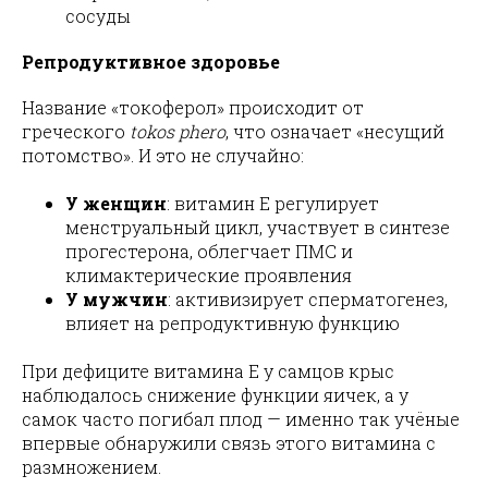
сосуды
Репродуктивное здоровье
Название «токоферол» происходит от
греческого
tokos phero
, что означает «несущий
потомство». И это не случайно:
У женщин
: витамин E регулирует
менструальный цикл, участвует в синтезе
прогестерона, облегчает ПМС и
климактерические проявления
У мужчин
: активизирует сперматогенез,
влияет на репродуктивную функцию
При дефиците витамина E у самцов крыс
наблюдалось снижение функции яичек, а у
самок часто погибал плод — именно так учёные
впервые обнаружили связь этого витамина с
размножением.