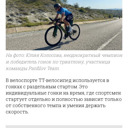
На фото: Юлия Колосова, неоднократный чемпион
и победитель гонок по триатлону, участница
команды Panfilov Team
В велоспорте TT-велосипед используется в
гонках с раздельным стартом. Это
индивидуальные гонки на время, где спортсмен
стартует отдельно и полностью зависит только
от собственного темпа и умения держать
скорость.