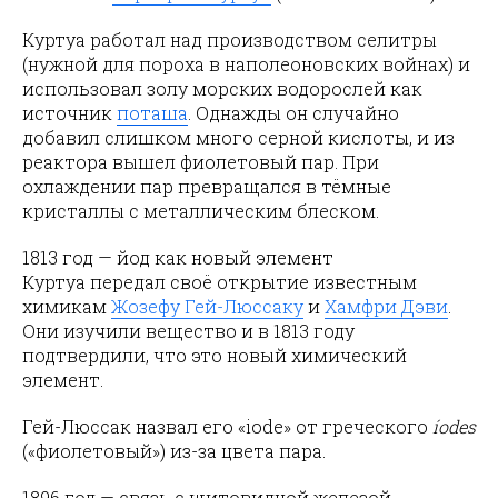
Куртуа работал над производством селитры
(нужной для пороха в наполеоновских войнах) и
использовал золу морских водорослей как
источник
поташа
. Однажды он случайно
добавил слишком много серной кислоты, и из
реактора вышел фиолетовый пар. При
охлаждении пар превращался в тёмные
кристаллы с металлическим блеском.
1813 год — йод как новый элемент
Куртуа передал своё открытие известным
химикам
Жозефу Гей-Люссаку
и
Хамфри Дэви
.
Они изучили вещество и в 1813 году
подтвердили, что это новый химический
элемент.
Гей-Люссак назвал его «iode» от греческого
íodes
(«фиолетовый») из-за цвета пара.
1896 год — связь с щитовидной железой