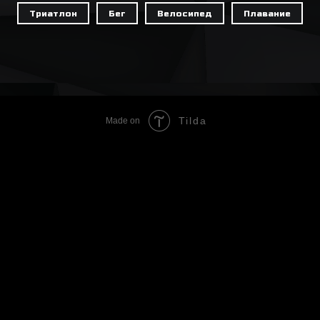
Триатлон
Бег
Велосипед
Плавание
Tilda
Made on