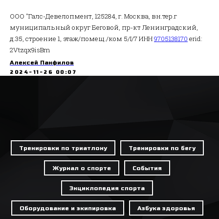
ООО "Галс-Девелопмент, 125284, г. Москва, вн.тер.г
муниципальный округ Беговой, пр-кт Ленинградский,
д.35, строение 1, этаж/помещ./ком 5/I/7 ИНН
9705138170
erid:
2Vtzqx9isBm
Алексей Панфилов
2024-11-26 00:07
Тренировки по триатлону
Тренировки по бегу
Журнал о спорте
События
Энциклопедия спорта
Оборудование и экипировка
Азбука здоровья