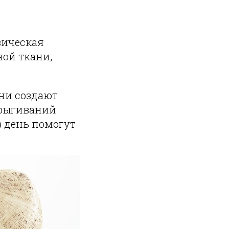
зическая
ной ткани,
ни создают
прыгиваний
в день помогут