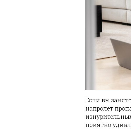
Если вы занято
напролет проп
изнурительных
приятно удивле