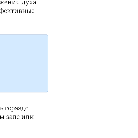
ожения духа
эффективные
ь гораздо
ом зале или