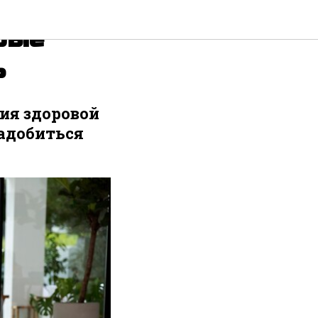
рые
ь
ния здоровой
адобиться