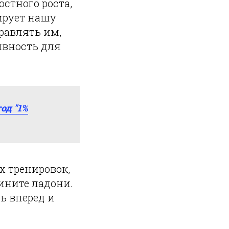
стного роста,
ирует нашу
равлять им,
тивность для
од "1%
х тренировок,
дините ладони.
ь вперед и