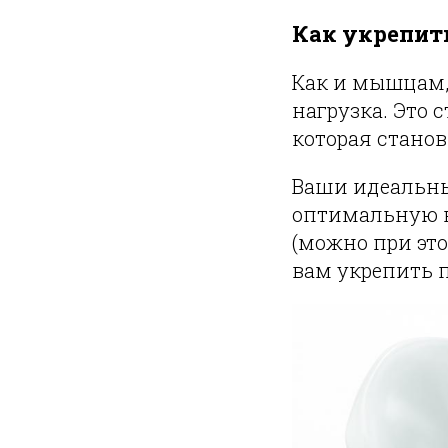
Как укрепит
Как и мышцам,
нагрузка. Это 
которая станов
Ваши идеальны
оптимальную н
(можно при это
вам укрепить п