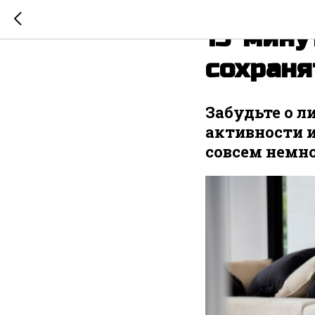
2024-03-17 23:41
15-мину
сохраня
Забудьте о л
активности 
совсем немн