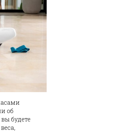
 часами
ли об
вы будете
веса,