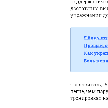
поддержания з
достаточно выд
упражнения до
Я буду ст
Прощай, с
Как укреп
Боль в сп
Согласитесь, 
легче, чем пар
тренировках на 