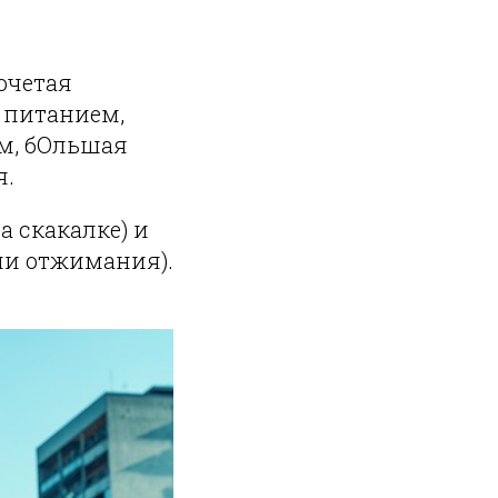
очетая
 питанием,
ем, бОльшая
я.
а скакалке) и
ли отжимания).