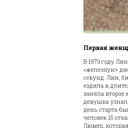
Первая женщ
В 1979 году Ли
«железную» ди
секунд. Лин, б
ездила в длите
заняла второе 
девушка узнала
день старта бы
человек 15 отк
Люмер, которая