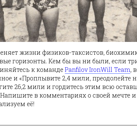
меняет жизни физиков-таксистов, биохими
вые горизонты. Кем бы вы ни были, если т
диняйтесь к команде
Panfilov IronWill Team
, 
ное и «Проплывите 2,4 мили, преодолейте н
егите 26,2 мили и гордитесь этим всю остав
! Напишите в комментариях о своей мечте 
ализуем её!