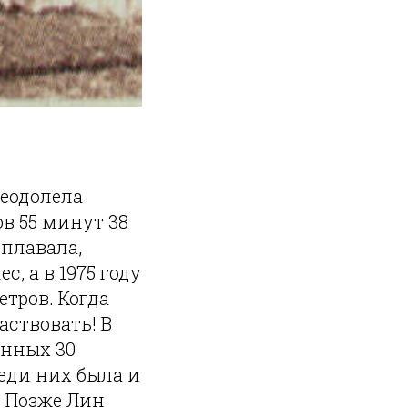
реодолела
в 55 минут 38
 плавала,
, а в 1975 году
тров. Когда
аствовать! В
енных 30
реди них была и
. Позже Лин