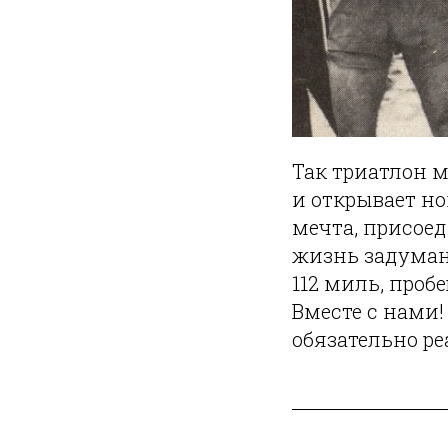
Так триатлон 
и открывает но
мечта, присое
жизнь задуман
112 миль, проб
Вместе с нами
обязательно ре