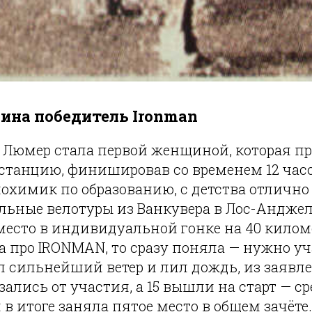
ина победитель Ironman
н Люмер стала первой женщиной, которая п
станцию, финишировав со временем 12 часо
иохимик по образованию, с детства отлично
льные велотуры из Ванкувера в Лос-Анджелес
место в индивидуальной гонке на 40 киломе
 про IRONMAN, то сразу поняла — нужно уч
л сильнейший ветер и лил дождь, из заявл
азались от участия, а 15 вышли на старт — с
 в итоге заняла пятое место в общем зачёте