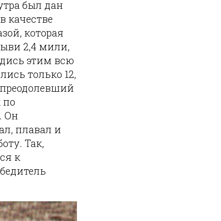
 утра был дан
в качестве
зой, которая
ыви 2,4 мили,
рдись этим всю
лись только 12,
, преодолевший
 по
. Он
ал, плавал и
оту. Так,
ся к
обедитель