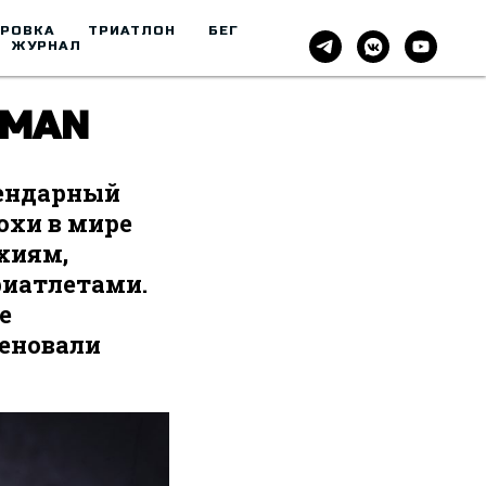
ИРОВКА
ТРИАТЛОН
БЕГ
ЖУРНАЛ
NMAN
гендарный
охи в мире
ихиям,
риатлетами.
е
меновали