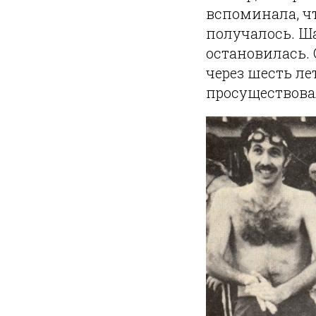
вспоминала, чт
получалось. Ша
остановилась.
через шесть ле
просуществова