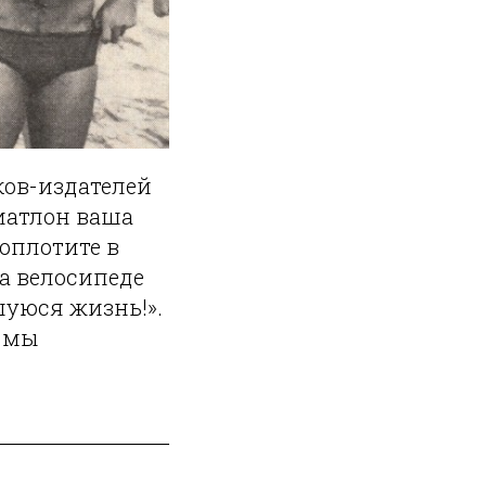
ков-издателей
риатлон ваша
воплотите в
а велосипеде
шуюся жизнь!».
и мы