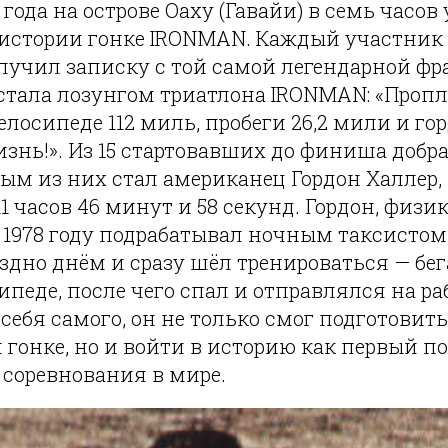
 года на острове Оаху (Гавайи) в семь часов
 истории гонке IRONMAN. Каждый участник 
учил записку с той самой легендарной фра
стала лозунгом триатлона IRONMAN: «Пропл
елосипеде 112 миль, пробеги 26,2 мили и го
нь!». Из 15 стартовавших до финиша добра
ым из них стал американец Гордон Халлер
1 часов 46 минут и 58 секунд. Гордон, физик
 1978 году подрабатывал ночным таксистом
дно днём и сразу шёл тренироваться — бег
ипеде, после чего спал и отправлялся на раб
себя самого, он не только смог подготовить
гонке, но и войти в историю как первый п
 соревнования в мире.