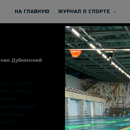
НА ГЛАВНУЮ
ЖУРНАЛ О СПОРТЕ
тник Дубненский
ев, и я очень
ься, что он,
и иная
орошо понимает
ился ему.
енера,
подготовить меня