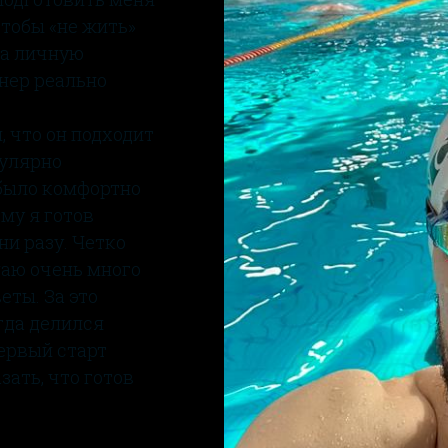
чтобы «не жить»
на личную
енер реально
, что он подходит
гулярно
 было комфортно
ему я готов
ни разу. Четко
даю очень много
еты. За это
гда делился
первый старт
азать, что готов