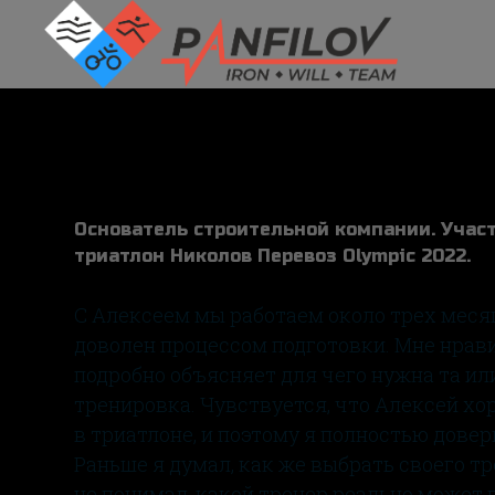
Бокарев Леонид
Основатель строительной компании. Учас
триатлон Николов Перевоз Olympic 2022.
С Алексеем мы работаем около трех месяц
доволен процессом подготовки. Мне нравит
подробно объясняет для чего нужна та ил
тренировка. Чувствуется, что Алексей х
в триатлоне, и поэтому я полностью довер
Раньше я думал, как же выбрать своего тр
не понимал, какой тренер реально может 